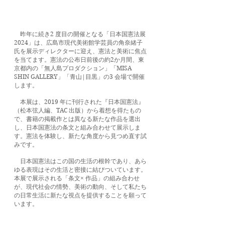
昨年に続き2 度目の開催となる「日本国憲法展
2024」は、広島市現代美術館学芸員の角奈緒子
氏を展示ディレクターに迎え、憲法と美術に焦点
を当てます。憲法の公布日前後の約2か月間、東
京都内の「無人島プロダクション」「MISA
SHIN GALLERY」「青山|目黒」の3 会場で開催
します。
本展は、2019 年に刊行された『日本国憲法』
（松本弦人編、TAC 出版）から着想を得たもの
で、書籍の掲載作とは異なる新たな作品を選出
し、日本国憲法の条文と組み合わせて展示しま
す。憲法を体験し、新たな角度から見つめ直す試
みです。
日本国憲法はこの国の生活の根幹であり、あら
ゆる表現はその生活と密接に結びついています。
本展で展示される「条文× 作品」の組み合わせ
が、現代社会の情勢、美術の動向、そして私たち
の日常生活に新たな視点を提供することを願って
います。