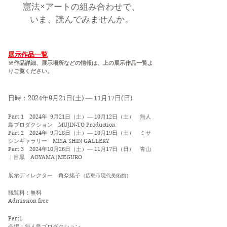
憲法×アートの組み合わせで、
いま、読んでみませんか。
​展示作品一覧
※作品詳細、展示場所などの情報は、上の展示作品一覧よ
りご覧ください。
日時：2024年9月21日(土) ― 11月17日(日)
Part 1 2024年 9月21日（土）― 10月12日（土） 無人
島プロダクション MUJIN-TO Production
Part 2 2024年 9月28日（土）― 10月19日（土） ミサ
シンギャラリー MISA SHIN GALLERY
Part 3 2024年10月26日（土）― 11月17日（日） 青山
｜目黒 AOYAMA|MEGURO
展示ディレクター 角奈緒子
（広島市現代美術館）
観覧料：無料
Admission free
Part1
会場：無人島プロダクション