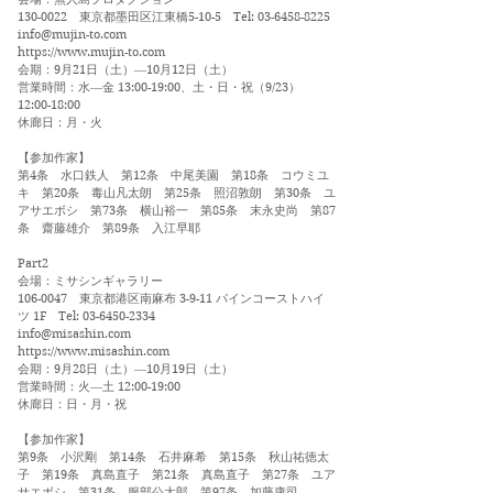
130-0022
東京都墨田区江東橋5-10-5 Tel:
03-6458-8225
info@mujin-to.com
https://www.mujin-to.com
会期：9月21日（土）―10月12日（土）
営業時間：水―金 13:00-19:00、土・日・祝（9/23）
12:00-18:00
休廊日：月・火
【参加作家】
第4条 水口鉄人 第12条 中尾美園 第18条 コウミユ
キ 第20条 毒山凡太朗 第25条 照沼敦朗 第30条 ユ
アサエボシ 第73条 横山裕一 第85条 末永史尚 第87
条 齋藤雄介 第89条 入江早耶
Part2
会場：ミサシンギャラリー
106-0047
東京都港区南麻布 3-9-11 パインコーストハイ
ツ 1F Tel:
03-6450-2334
info@misashin.com
https://www.misashin.com
会期：9月28日（土）―10月19日（土）
営業時間：火―土 12:00-19:00
休廊日：日・月・祝
【参加作家】
第9条 小沢剛 第14条 石井麻希 第15条 秋山祐徳太
子 第19条 真島直子 第21条 真島直子 第27条 ユア
サエボシ 第31条 服部公太郎 第97条 加藤康司