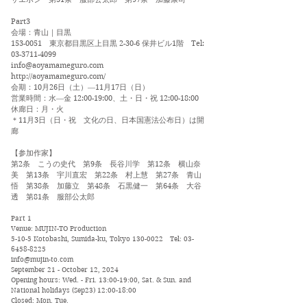
Part3
会場：青山｜目黒
153-0051
東京都目黒区上目黒 2-30-6 保井ビル1階 Tel:
03-3711-4099
info@aoyamameguro.com
http://aoyamameguro.com/
会期：10月26日（土）―11月17日（日）
営業時間：水―金 12:00-19:00、土・日・祝 12:00-18:00
休廊日：月・火
＊11月3日（日・祝 文化の日、日本国憲法公布日）は開
廊
【参加作家】
第2条 こうの史代 第9条 長谷川学 第12条 横山奈
美 第13条 宇川直宏 第22条 村上慧 第27条 青山
悟 第38条 加藤立 第48条 石黒健一 第64条 大谷
透 第81条 服部公太郎
Part 1
Venue: MUJIN-TO Production
5-10-5 Kotobashi, Sumida-ku, Tokyo
130-0022
Tel:
03-
6458-8225
info@mujin-to.com
September 21 - October 12, 2024
Opening hours: Wed. - Fri. 13:00-19:00, Sat. & Sun. and
National holidays (Sep23) 12:00-18:00
Closed: Mon. Tue.