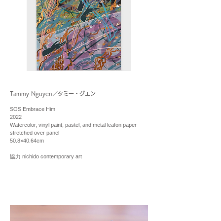
Tammy Nguyen／タミー・グエン
SOS Embrace Him
2022
Watercolor, vinyl paint, pastel, and metal leafon paper
stretched over panel
50.8×40.64cm
協力 nichido contemporary art