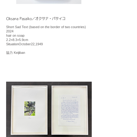
Oksana Pasaiko／オクサナ・パサイコ
Short Sad Text (based on the border of two countries)
2024
hair on soap
2.2×8.3×5.9cm
SituationOctober22,1949
協力 Keijiban