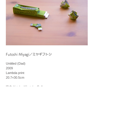
Futoshi Miyagi／ミヤギフトシ
Untitled (Dad)
2009
Lambda print
20.7×30.5cm
協力 Yutaka Kikutake Gallery