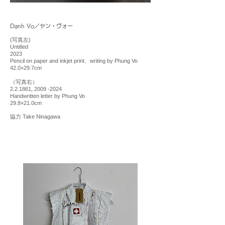
Danh Vo／ヤン・ヴォー
(写真左)
Untitled
2023
Pencil on paper and inkjet print、writing by Phung Vo
42.0×29.7cm
（写真右）
2.2.1861, 2009 -2024
Handwritten letter by Phung Vo
29.8×21.0cm
協力 Take Ninagawa